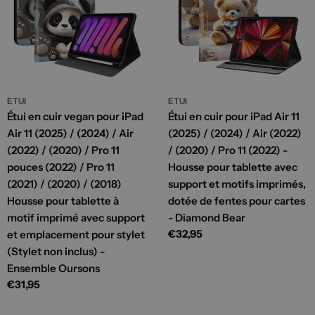
ETUI
ETUI
Étui en cuir vegan pour iPad
Étui en cuir pour iPad Air 11
Air 11 (2025) / (2024) / Air
(2025) / (2024) / Air (2022)
(2022) / (2020) / Pro 11
/ (2020) / Pro 11 (2022) -
pouces (2022) / Pro 11
Housse pour tablette avec
(2021) / (2020) / (2018)
support et motifs imprimés,
Housse pour tablette à
dotée de fentes pour cartes
motif imprimé avec support
- Diamond Bear
Prix
€32,95
et emplacement pour stylet
habituel
(Stylet non inclus) -
Ensemble Oursons
Prix
€31,95
habituel