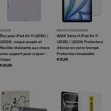
COQUE
PROTECTION ÉCRAN
Étui pour iPad Air 11 (2025) /
IMAK Série H iPad Air 11
(2024) : coque souple et
(2025) / (2024) Protecteur
flexible résistante aux chocs
d'écran en verre trempé
avec support pour crayon -
Protection incassable
Prix
€15,95
Violet
habituel
Prix
€20,95
habituel