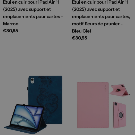
Étui en cuir pour iPad Air 11
Étui en cuir pour iPad Air 11
(2025) avec support et
(2025) avec support et
emplacements pour cartes -
emplacements pour cartes,
Marron
motif fleurs de prunier -
Prix
€30,95
Bleu Ciel
habituel
Prix
€30,95
habituel