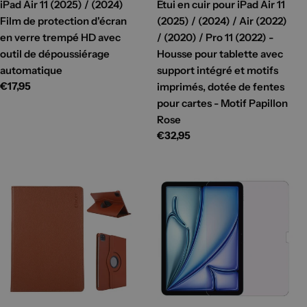
iPad Air 11 (2025) / (2024)
Étui en cuir pour iPad Air 11
Film de protection d'écran
(2025) / (2024) / Air (2022)
en verre trempé HD avec
/ (2020) / Pro 11 (2022) -
outil de dépoussiérage
Housse pour tablette avec
automatique
support intégré et motifs
Prix
€17,95
imprimés, dotée de fentes
habituel
pour cartes - Motif Papillon
Rose
Prix
€32,95
habituel