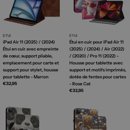
ETUI
ETUI
iPad Air 11 (2025) / (2024)
Étui en cuir pour iPad Air 11
Étui en cuir avec empreinte
(2025) / (2024) / Air (2022)
de cœur, support pliable,
/ (2020) / Pro 11 (2022) -
emplacement pour carte et
Housse pour tablette avec
support pour stylet, housse
support et motifs imprimés,
pour tablette - Marron
dotée de fentes pour cartes
Prix
€32,95
- Rose Cat
habituel
Prix
€32,95
habituel