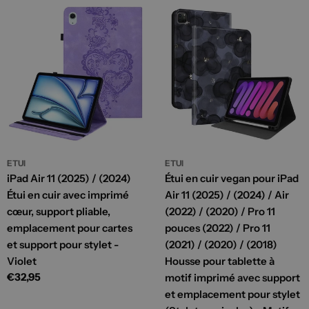
ETUI
ETUI
iPad Air 11 (2025) / (2024)
Étui en cuir vegan pour iPad
Étui en cuir avec imprimé
Air 11 (2025) / (2024) / Air
cœur, support pliable,
(2022) / (2020) / Pro 11
emplacement pour cartes
pouces (2022) / Pro 11
et support pour stylet -
(2021) / (2020) / (2018)
Violet
Housse pour tablette à
Prix
€32,95
motif imprimé avec support
habituel
et emplacement pour stylet