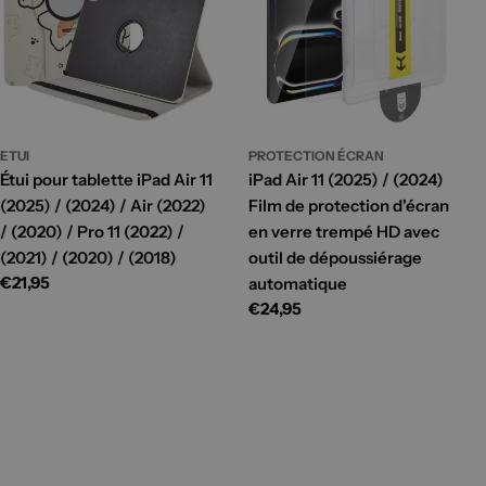
ETUI
PROTECTION ÉCRAN
Étui pour tablette iPad Air 11
iPad Air 11 (2025) / (2024)
(2025) / (2024) / Air (2022)
Film de protection d'écran
/ (2020) / Pro 11 (2022) /
en verre trempé HD avec
(2021) / (2020) / (2018)
outil de dépoussiérage
Prix
€21,95
automatique
habituel
Prix
€24,95
habituel