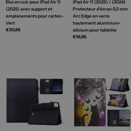
Étui en cuir pour iPad Air 11
iPad Air 11 (2025) / (2024)
(2025) avec support et
Protecteur d'écran 0,3 mm
emplacements pour cartes -
Arc Edge en verre
Vert
hautement aluminium-
Prix
€30,95
silicium pour tablette
habituel
Prix
€16,95
habituel