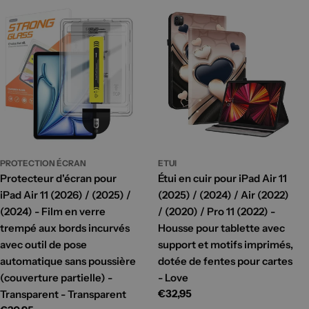
PROTECTION ÉCRAN
ETUI
Protecteur d'écran pour
Étui en cuir pour iPad Air 11
iPad Air 11 (2026) / (2025) /
(2025) / (2024) / Air (2022)
(2024) - Film en verre
/ (2020) / Pro 11 (2022) -
trempé aux bords incurvés
Housse pour tablette avec
avec outil de pose
support et motifs imprimés,
automatique sans poussière
dotée de fentes pour cartes
(couverture partielle) -
- Love
Prix
€32,95
Transparent - Transparent
habituel