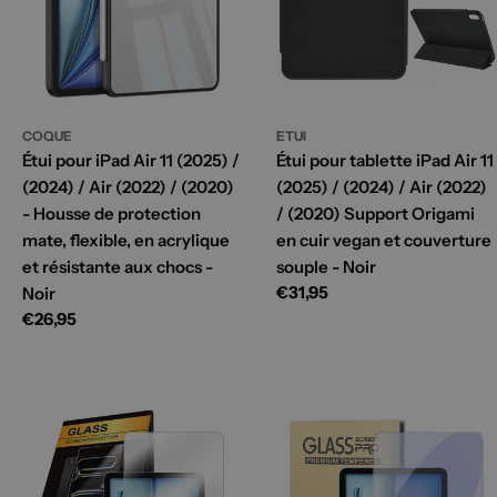
COQUE
ETUI
Étui pour iPad Air 11 (2025) /
Étui pour tablette iPad Air 11
(2024) / Air (2022) / (2020)
(2025) / (2024) / Air (2022)
- Housse de protection
/ (2020) Support Origami
mate, flexible, en acrylique
en cuir vegan et couverture
et résistante aux chocs -
souple - Noir
Prix
€31,95
Noir
habituel
Prix
€26,95
habituel