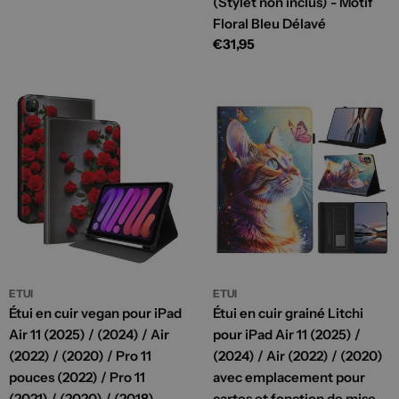
(Stylet non inclus) - Motif
Floral Bleu Délavé
Prix
€31,95
habituel
ETUI
ETUI
Étui en cuir vegan pour iPad
Étui en cuir grainé Litchi
Air 11 (2025) / (2024) / Air
pour iPad Air 11 (2025) /
(2022) / (2020) / Pro 11
(2024) / Air (2022) / (2020)
pouces (2022) / Pro 11
avec emplacement pour
(2021) / (2020) / (2018)
cartes et fonction de mise