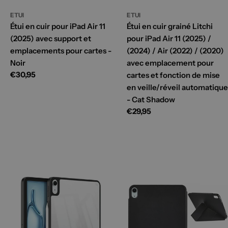
ETUI
ETUI
Étui en cuir pour iPad Air 11
Étui en cuir grainé Litchi
(2025) avec support et
pour iPad Air 11 (2025) /
emplacements pour cartes -
(2024) / Air (2022) / (2020)
Noir
avec emplacement pour
Prix
€30,95
cartes et fonction de mise
habituel
en veille/réveil automatique
- Cat Shadow
Prix
€29,95
habituel