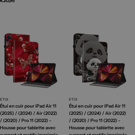
Prix
€20,95
habituel
ETUI
ETUI
Étui en cuir pour iPad Air 11
Étui en cuir pour iPad Air 11
(2025) / (2024) / Air (2022)
(2025) / (2024) / Air (2022)
/ (2020) / Pro 11 (2022) -
/ (2020) / Pro 11 (2022) -
Housse pour tablette avec
Housse pour tablette avec
support et motifs imprimés,
support et motifs imprimés,