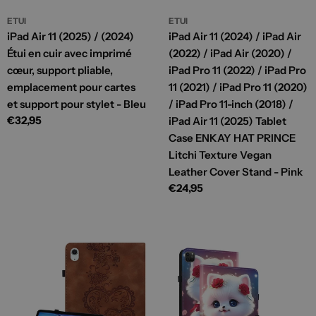
ETUI
ETUI
iPad Air 11 (2025) / (2024)
iPad Air 11 (2024) / iPad Air
Étui en cuir avec imprimé
(2022) / iPad Air (2020) /
cœur, support pliable,
iPad Pro 11 (2022) / iPad Pro
emplacement pour cartes
11 (2021) / iPad Pro 11 (2020)
et support pour stylet - Bleu
/ iPad Pro 11-inch (2018) /
Prix
€32,95
iPad Air 11 (2025) Tablet
habituel
Case ENKAY HAT PRINCE
Litchi Texture Vegan
Leather Cover Stand - Pink
Prix
€24,95
habituel