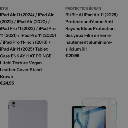
ETUI
PROTECTION ÉCRAN
iPad Air 11 (2024) / iPad Air
RURIHAI iPad Air 11 (2025)
(2022) / iPad Air (2020) /
Protecteur d'écran Anti-
iPad Pro 11 (2022) / iPad Pro
Rayons Bleus Protection
11 (2021) / iPad Pro 11 (2020)
des yeux Film en verre
/ iPad Pro 11-inch (2018) /
hautement aluminium-
iPad Air 11 (2025) Tablet
silicium 9H
Prix
€20,95
Case ENKAY HAT PRINCE
habituel
Litchi Texture Vegan
Leather Cover Stand -
Brown
Prix
€24,95
habituel