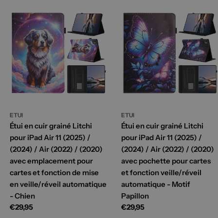
ETUI
ETUI
Étui en cuir grainé Litchi
Étui en cuir grainé Litchi
pour iPad Air 11 (2025) /
pour iPad Air 11 (2025) /
(2024) / Air (2022) / (2020)
(2024) / Air (2022) / (2020)
avec emplacement pour
avec pochette pour cartes
cartes et fonction de mise
et fonction veille/réveil
en veille/réveil automatique
automatique - Motif
- Chien
Papillon
Prix
€29,95
Prix
€29,95
habituel
habituel