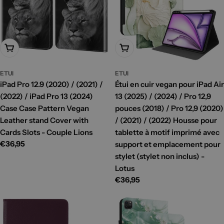
Ajouter Au Panier
Ajouter Au Panier
ETUI
ETUI
iPad Pro 12.9 (2020) / (2021) /
Étui en cuir vegan pour iPad Air
(2022) / iPad Pro 13 (2024)
13 (2025) / (2024) / Pro 12,9
Case Case Pattern Vegan
pouces (2018) / Pro 12,9 (2020)
Leather stand Cover with
/ (2021) / (2022) Housse pour
Cards Slots - Couple Lions
tablette à motif imprimé avec
Prix
€36,95
support et emplacement pour
habituel
stylet (stylet non inclus) -
Lotus
Prix
€36,95
habituel