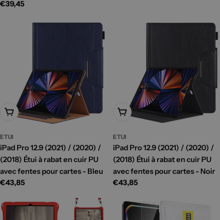
habituel
Prix
€39,45
habituel
Ajouter Au Panier
Ajouter Au Panier
ETUI
ETUI
iPad Pro 12.9 (2021) / (2020) /
iPad Pro 12.9 (2021) / (2020) /
(2018) Étui à rabat en cuir PU
(2018) Étui à rabat en cuir PU
avec fentes pour cartes - Bleu
avec fentes pour cartes - Noir
Prix
€43,85
Prix
€43,85
habituel
habituel