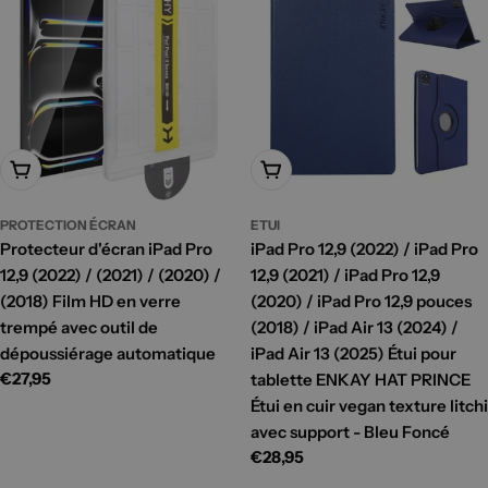
Ajouter Au Panier
Ajouter Au Panier
PROTECTION ÉCRAN
ETUI
Protecteur d'écran iPad Pro
iPad Pro 12,9 (2022) / iPad Pro
12,9 (2022) / (2021) / (2020) /
12,9 (2021) / iPad Pro 12,9
(2018) Film HD en verre
(2020) / iPad Pro 12,9 pouces
trempé avec outil de
(2018) / iPad Air 13 (2024) /
dépoussiérage automatique
iPad Air 13 (2025) Étui pour
Prix
€27,95
tablette ENKAY HAT PRINCE
habituel
Étui en cuir vegan texture litchi
avec support - Bleu Foncé
Prix
€28,95
habituel