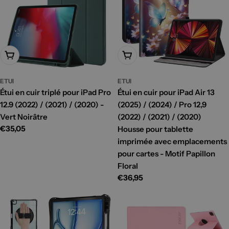
Ajouter Au Panier
Ajouter Au Panier
ETUI
ETUI
Étui en cuir triplé pour iPad Pro
Étui en cuir pour iPad Air 13
12.9 (2022) / (2021) / (2020) -
(2025) / (2024) / Pro 12,9
Vert Noirâtre
(2022) / (2021) / (2020)
Prix
€35,05
Housse pour tablette
habituel
imprimée avec emplacements
pour cartes - Motif Papillon
Floral
Prix
€36,95
habituel