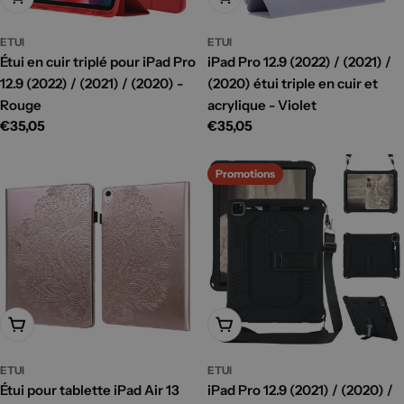
ETUI
ETUI
Étui en cuir triplé pour iPad Pro
iPad Pro 12.9 (2022) / (2021) /
12.9 (2022) / (2021) / (2020) -
(2020) étui triple en cuir et
Rouge
acrylique - Violet
Prix
€35,05
Prix
€35,05
habituel
habituel
Promotions
Ajouter Au Panier
Ajouter Au Panier
ETUI
ETUI
Étui pour tablette iPad Air 13
iPad Pro 12.9 (2021) / (2020) /