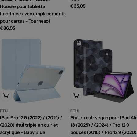
Prix
€35,05
Housse pour tablette
habituel
imprimée avec emplacements
pour cartes - Tournesol
Prix
€36,95
habituel
Ajouter Au Panier
Ajouter Au Panier
ETUI
ETUI
iPad Pro 12.9 (2022) / (2021) /
Étui en cuir vegan pour iPad Air
(2020) étui triple en cuir et
13 (2025) / (2024) / Pro 12,9
acrylique - Baby Blue
pouces (2018) / Pro 12,9 (2020)