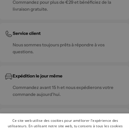
Commandez pour plus de €29 et bénéficiez de la
livraison gratuite.
Service client
Nous sommes toujours prêts à répondre à vos
questions.
Expédition le jour même
Commandez avant 15 h et nous expédierons votre
commande aujourd'hui.
Paiement sécurisé
Ce site web utilise des cookies pour améliorer l'expérience des
utilisateurs. En utilisant notre site web, tu consens à tous les cookies