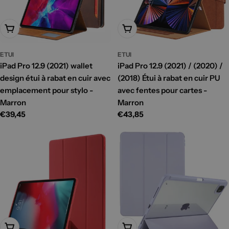
Ajouter Au Panier
Ajouter Au Panier
ETUI
ETUI
iPad Pro 12.9 (2021) wallet
iPad Pro 12.9 (2021) / (2020) /
design étui à rabat en cuir avec
(2018) Étui à rabat en cuir PU
emplacement pour stylo -
avec fentes pour cartes -
Marron
Marron
Prix
€39,45
Prix
€43,85
habituel
habituel
Ajouter Au Panier
Ajouter Au Panier