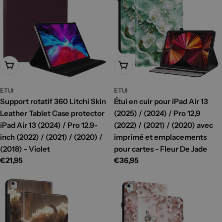
Ajouter Au Panier
Ajouter Au Panier
ETUI
ETUI
Support rotatif 360 Litchi Skin
Étui en cuir pour iPad Air 13
Leather Tablet Case protector
(2025) / (2024) / Pro 12,9
iPad Air 13 (2024) / Pro 12.9-
(2022) / (2021) / (2020) avec
inch (2022) / (2021) / (2020) /
imprimé et emplacements
(2018) - Violet
pour cartes - Fleur De Jade
Prix
€21,95
Prix
€36,95
habituel
habituel