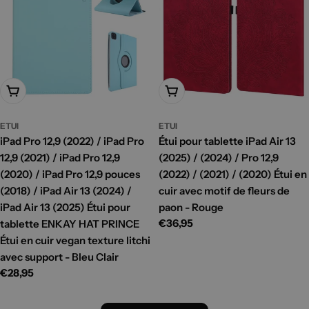
Ajouter Au Panier
Ajouter Au Panier
ETUI
ETUI
iPad Pro 12,9 (2022) / iPad Pro
Étui pour tablette iPad Air 13
12,9 (2021) / iPad Pro 12,9
(2025) / (2024) / Pro 12,9
(2020) / iPad Pro 12,9 pouces
(2022) / (2021) / (2020) Étui en
(2018) / iPad Air 13 (2024) /
cuir avec motif de fleurs de
iPad Air 13 (2025) Étui pour
paon - Rouge
Prix
€36,95
tablette ENKAY HAT PRINCE
habituel
Étui en cuir vegan texture litchi
avec support - Bleu Clair
Prix
€28,95
habituel