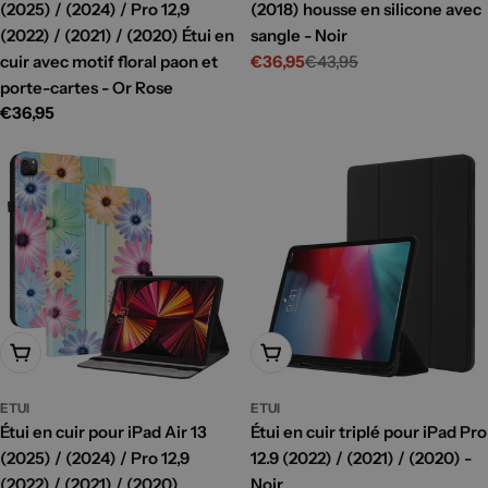
(2025) / (2024) / Pro 12,9
(2018) housse en silicone avec
(2022) / (2021) / (2020) Étui en
sangle - Noir
cuir avec motif floral paon et
€36,95
€43,95
Prix
Prix
porte-cartes - Or Rose
promotionnel
habituel
Prix
€36,95
habituel
Ajouter Au Panier
Ajouter Au Panier
ETUI
ETUI
Étui en cuir pour iPad Air 13
Étui en cuir triplé pour iPad Pro
(2025) / (2024) / Pro 12,9
12.9 (2022) / (2021) / (2020) -
(2022) / (2021) / (2020)
Noir