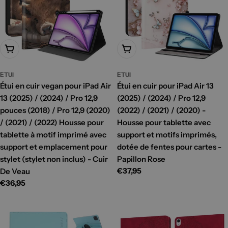
Ajouter Au Panier
Ajouter Au Panier
ETUI
ETUI
Étui en cuir vegan pour iPad Air
Étui en cuir pour iPad Air 13
13 (2025) / (2024) / Pro 12,9
(2025) / (2024) / Pro 12,9
pouces (2018) / Pro 12,9 (2020)
(2022) / (2021) / (2020) -
/ (2021) / (2022) Housse pour
Housse pour tablette avec
tablette à motif imprimé avec
support et motifs imprimés,
support et emplacement pour
dotée de fentes pour cartes -
stylet (stylet non inclus) - Cuir
Papillon Rose
Prix
€37,95
De Veau
habituel
Prix
€36,95
habituel