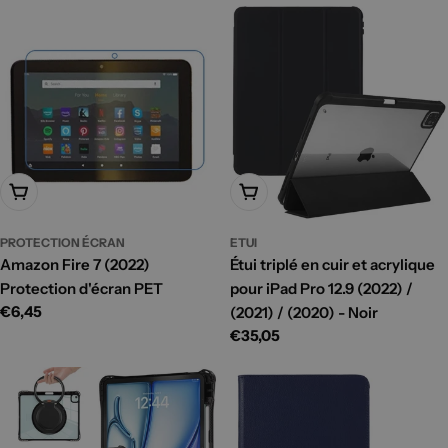
Ajouter Au Panier
Ajouter Au Panier
PROTECTION ÉCRAN
ETUI
Amazon Fire 7 (2022)
Étui triplé en cuir et acrylique
Protection d'écran PET
pour iPad Pro 12.9 (2022) /
Prix
€6,45
(2021) / (2020) - Noir
habituel
Prix
€35,05
habituel