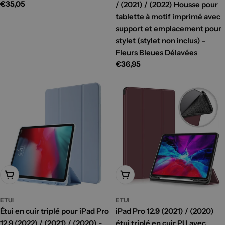
Prix
€35,05
/ (2021) / (2022) Housse pour
habituel
tablette à motif imprimé avec
support et emplacement pour
stylet (stylet non inclus) -
Fleurs Bleues Délavées
Prix
€36,95
habituel
Ajouter Au Panier
Ajouter Au Panier
ETUI
ETUI
Étui en cuir triplé pour iPad Pro
iPad Pro 12.9 (2021) / (2020)
12.9 (2022) / (2021) / (2020) -
étui triplé en cuir PU avec