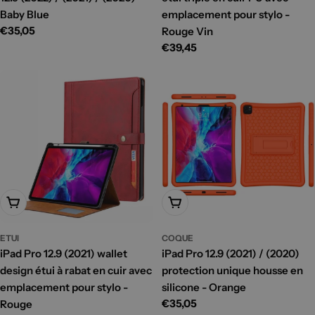
Baby Blue
emplacement pour stylo -
Prix
€35,05
Rouge Vin
habituel
Prix
€39,45
habituel
Ajouter Au Panier
Ajouter Au Panier
ETUI
COQUE
iPad Pro 12.9 (2021) wallet
iPad Pro 12.9 (2021) / (2020)
design étui à rabat en cuir avec
protection unique housse en
emplacement pour stylo -
silicone - Orange
Prix
€35,05
Rouge