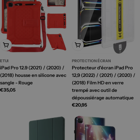
Ajouter Au Panier
Ajouter Au Panier
ETUI
PROTECTION ÉCRAN
iPad Pro 12.9 (2021) / (2020) /
Protecteur d'écran iPad Pro
(2018) housse en silicone avec
12,9 (2022) / (2021) / (2020) /
sangle - Rouge
(2018) Film HD en verre
Prix
€35,05
trempé avec outil de
habituel
dépoussiérage automatique
Prix
€20,95
habituel