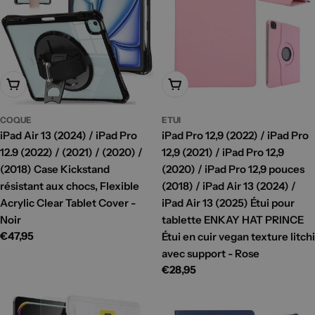
Ajouter Au Panier
Ajouter Au Panier
COQUE
ETUI
iPad Air 13 (2024) / iPad Pro
iPad Pro 12,9 (2022) / iPad Pro
12.9 (2022) / (2021) / (2020) /
12,9 (2021) / iPad Pro 12,9
(2018) Case Kickstand
(2020) / iPad Pro 12,9 pouces
résistant aux chocs, Flexible
(2018) / iPad Air 13 (2024) /
Acrylic Clear Tablet Cover -
iPad Air 13 (2025) Étui pour
Noir
tablette ENKAY HAT PRINCE
Prix
€47,95
Étui en cuir vegan texture litchi
habituel
avec support - Rose
Prix
€28,95
habituel