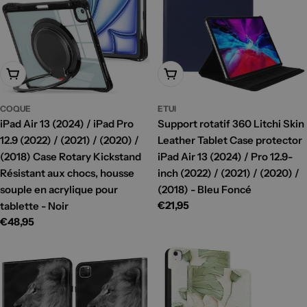
Ajouter Au Panier
Ajouter Au Panier
COQUE
ETUI
iPad Air 13 (2024) / iPad Pro
Support rotatif 360 Litchi Skin
12.9 (2022) / (2021) / (2020) /
Leather Tablet Case protector
(2018) Case Rotary Kickstand
iPad Air 13 (2024) / Pro 12.9-
Résistant aux chocs, housse
inch (2022) / (2021) / (2020) /
souple en acrylique pour
(2018) - Bleu Foncé
Prix
€21,95
tablette - Noir
habituel
Prix
€48,95
habituel