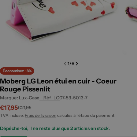
Ouvrir le média 0 en fenêtre modale
Ouvrir
1
/
6
Économisez
18%
Moberg LG Leon étui en cuir - Coeur
Rouge Pissenlit
Marque:
Lux-Case
Réf.:
LC07-53-5013-7
€17,95
€21,95
Prix
Prix
promotionnel
habituel
TVA incluse.
Frais de livraison
calculés à l’étape du paiement.
Dépêche-toi, il ne reste plus que
2
articles en stock.